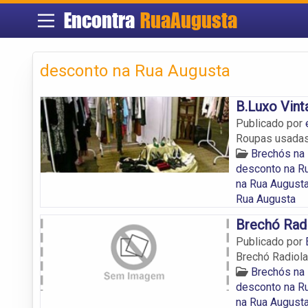
Encontra
RuaAugusta
desconto na Rua Augusta
B.Luxo Vint
Publicado por
Roupas usadas 
Brechós na
desconto na R
na Rua August
Rua Augusta
Brechó Rad
Publicado por
Brechó Radiola
Brechós na
desconto na R
na Rua August