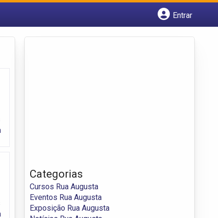
Entrar
Cadastrar empresa
Fazer login
Criar conta
s
a
Categorias
Cursos Rua Augusta
Eventos Rua Augusta
s
Exposição Rua Augusta
a