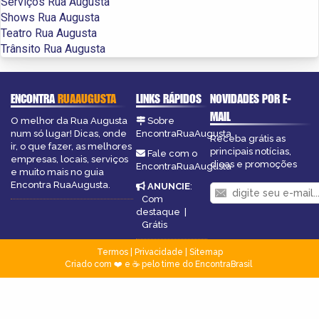
Serviços Rua Augusta
Shows Rua Augusta
Teatro Rua Augusta
Trânsito Rua Augusta
ENCONTRA
RUAAUGUSTA
LINKS RÁPIDOS
NOVIDADES POR E-
MAIL
O melhor da Rua Augusta
Sobre
num só lugar! Dicas, onde
EncontraRuaAugusta
Receba grátis as
ir, o que fazer, as melhores
principais notícias,
Fale com o
empresas, locais, serviços
dicas e promoções
EncontraRuaAugusta
e muito mais no guia
Encontra RuaAugusta.
ANUNCIE
:
Com
destaque
|
Grátis
Termos
|
Privacidade
|
Sitemap
Criado com ❤️ e ☕ pelo time do EncontraBrasil