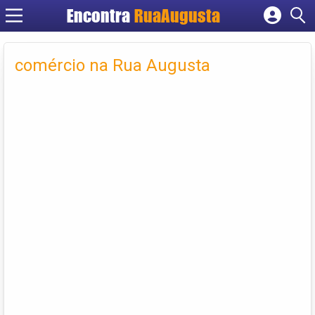
Encontra
RuaAugusta
Cadastrar empresa
Fazer login
comércio na Rua Augusta
Criar conta