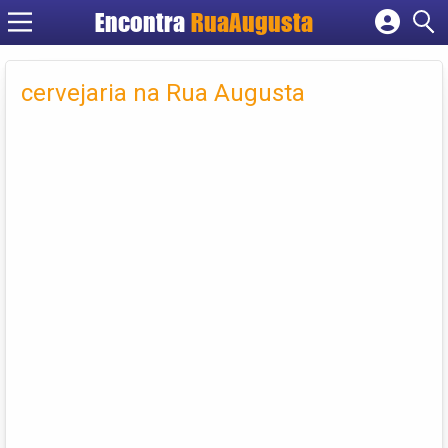
Encontra
RuaAugusta
Cadastrar empresa
Fazer login
cervejaria na Rua Augusta
Criar conta