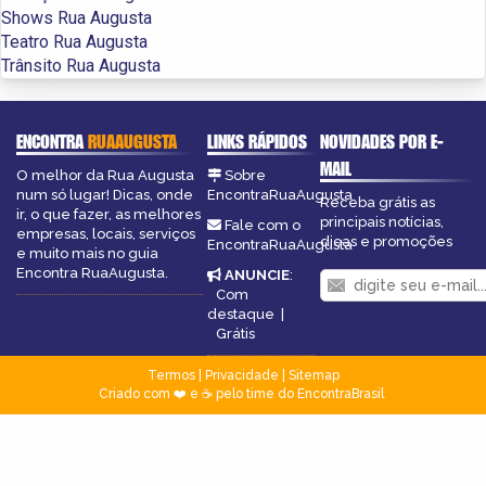
Shows Rua Augusta
Teatro Rua Augusta
Trânsito Rua Augusta
ENCONTRA
RUAAUGUSTA
LINKS RÁPIDOS
NOVIDADES POR E-
MAIL
O melhor da Rua Augusta
Sobre
num só lugar! Dicas, onde
EncontraRuaAugusta
Receba grátis as
ir, o que fazer, as melhores
principais notícias,
Fale com o
empresas, locais, serviços
dicas e promoções
EncontraRuaAugusta
e muito mais no guia
Encontra RuaAugusta.
ANUNCIE
:
Com
destaque
|
Grátis
Termos
|
Privacidade
|
Sitemap
Criado com ❤️ e ☕ pelo time do EncontraBrasil