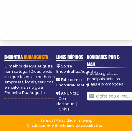
ENCONTRA
RUAAUGUSTA
LINKS RÁPIDOS
NOVIDADES POR E-
MAIL
O melhor da Rua Augusta
Sobre
num só lugar! Dicas, onde
EncontraRuaAugusta
Receba grátis as
ir, o que fazer, as melhores
principais notícias,
Fale com o
empresas, locais, serviços
dicas e promoções
EncontraRuaAugusta
e muito mais no guia
Encontra RuaAugusta.
ANUNCIE
:
Com
destaque
|
Grátis
Termos
|
Privacidade
|
Sitemap
Criado com ❤️ e ☕ pelo time do EncontraBrasil